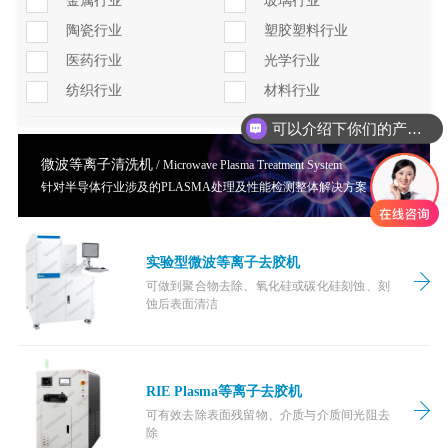
金属行业
玻璃行业
陶瓷行业
塑胶塑料行业
医药行业
光学行业
纺织行业
材料行业
可以介绍下你们的产品么
微波等离子清洗机
/
Microwave Plasma Treatment System
针对半导体行业涉及的PLASMA处理及性能检测整体解决方案
实验型微波等离子去胶机
可做到聚合物去除、氧化硅或碳化硅刻蚀、刻
蚀后表面清洁
RIE Plasma等离子去胶机
可有效去除表面残留物、介质与介质间光阻去
除