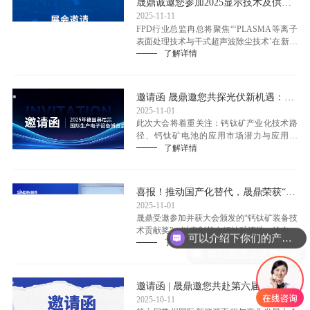
晟鼎诚邀您参加2025显示技术及供应链产业年会，共绘显示新蓝图
2025-11-11
FPD行业总监冉总将聚焦“‘PLASMA等离子
表面处理技术与干式超声波除尘技术’在新型
了解详情
显示领域中的关键应用” 这一主题进行分
享，与大家共同探讨如何优化表面性能、提
升良率、降低成本，助力新型显示新发展新
突破。
邀请函 晟鼎邀您共探光伏新机遇：第三届国际钙钛矿光伏产业大会
2025-11-01
此次大会将着重关注：钙钛矿产业化技术路
径、钙钛矿电池的应用市场潜力与应用前
了解详情
景、钙钛矿和叠层电池转换效率、稳定性与
测试标准，服务于钙钛矿和叠层电池的封装
技术与封装材料等议题在实际应用中的进展
和经验，为钙钛矿太阳能电池行业持续发展
喜报！推动国产化替代，晟鼎荣获“钙钛矿装备技术贡献奖”
提供交流碰撞的后援支持。
2025-11-01
晟鼎受邀参加并获大会颁发的“钙钛矿装备技
可以介绍下你们的产品么
术贡献奖”，以表彰其在钙钛矿清洗、涂布、
了解详情
蒸镀、激光刻划等关键设备研发或国产化替
你们是怎么收费的呢
代中发挥的重要作用。
邀请函 | 晟鼎邀您共赴第六届常州国际新能源工程与产业发展大会
2025-10-11