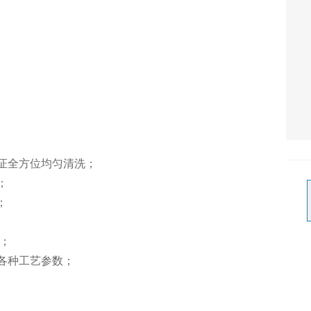
证全方位均匀清洗；
；
；
；
各种工艺参数；